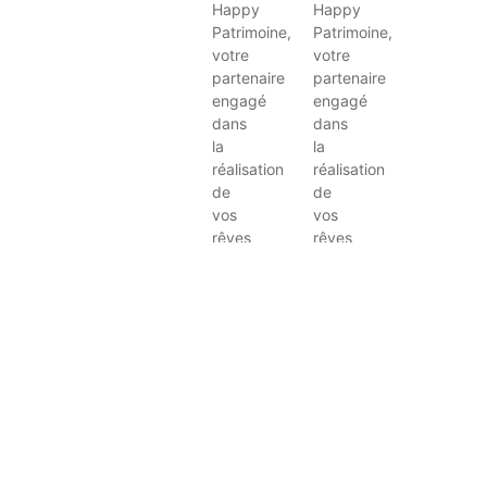
Happy
Happy
Patrimoine,
Patrimoine,
votre
votre
partenaire
partenaire
engagé
engagé
dans
dans
la
la
réalisation
réalisation
de
de
vos
vos
rêves
rêves
financiers....
financiers....
Read
Read
More
More
T