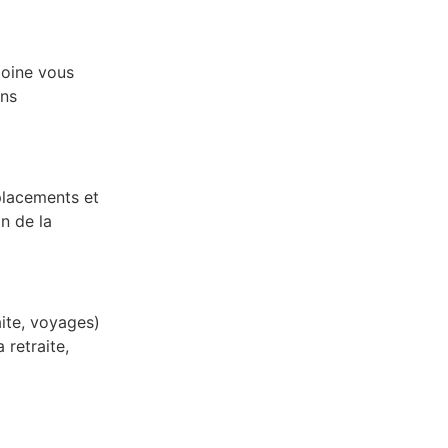
moine vous
ons
placements et
n de la
ite, voyages)
 retraite,