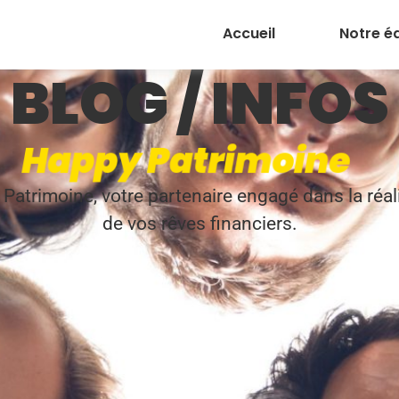
Accueil
Notre é
CRÉATION DE PATRIMOINE
BLOG / INFOS
H
a
p
p
y
P
a
t
r
i
m
o
i
n
e
Patrimoine, votre partenaire engagé dans la réal
de vos rêves financiers.