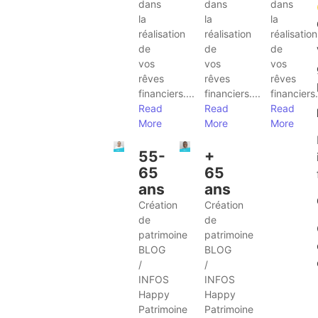
dans
dans
dans
la
la
la
réalisation
réalisation
réalisation
de
de
de
vos
vos
vos
rêves
rêves
rêves
financiers....
financiers....
financiers.
Read
Read
Read
More
More
More
55-
+
65
65
ans
ans
Création
Création
de
de
patrimoine
patrimoine
BLOG
BLOG
/
/
INFOS
INFOS
Happy
Happy
Patrimoine
Patrimoine